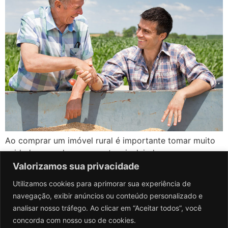
Ao comprar um imóvel rural é importante tomar muito
cuidado com alguns aspectos, incluindo a presença ou
não de parceiros ou arrendatários dentro da
Valorizamos sua privacidade
propriedade. Caso existam pessoas ou grupos
Utilizamos cookies para aprimorar sua experiência de
usufruindo da terra, algumas regras devem ser
navegação, exibir anúncios ou conteúdo personalizado e
observadas antes da venda. 1. Notifique o parceiro ou
analisar nosso tráfego. Ao clicar em “Aceitar todos”, você
arrendatário da intenção de venda Ao vender uma
concorda com nosso uso de cookies.
propriedade […]